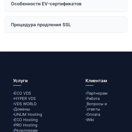
приобретать отдельный сертификат для каждого
Особенности EV-сертификатов
нового поддомена.
Расширенная валидация - это высший уровень
проверки, при котором удостоверяющий центр
Процедура продления SSL
подтверждает юридический статус компании.
Наша система самостоятельно отслеживает
сроки действия сертификатов и оперативно
информирует вас о необходимости продления.
Услуги
Клиентам
ECO VDS
Партнерам
HYPER VDS
Работа
VDS WORLD
Вопросы и
Домены
ответы
UNLIM Hosting
Оплата
ECO Hosting
Wiki
PRO Hosting
Реселлерам